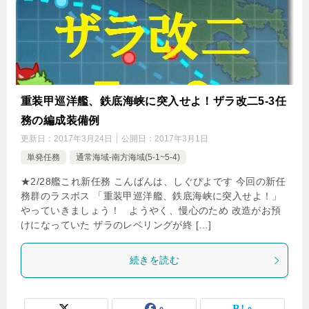
重装甲巡洋艦、鉄底海峡に突入せよ！ザラ改二5-3任
務の編成装備例
更新日：
2017年3月24日
公開日：
2017年3月1日
単発任務
通常海域-南方海域(5-1~5-4)
★2/28艦これ新任務 こんばんは、しぐぴよです 今回の新任
務群のラスボス 「重装甲巡洋艦、鉄底海峡に突入せよ！」
やっていきましょう！ ようやく、慢心のため 改造がお預
けになっていた ザラのレベリングが終 […]
続きを読む