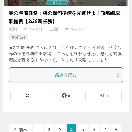
春の準備任務：桃の節句準備を完遂せよ！攻略編成
装備例【2/28新任務】
更新日：
2017年3月1日
公開日：
2017年2月28日
単発任務
★2/28新任務 こんばんは、しぐぴよです 引き続き、今度は
春の準備任務の出撃編。 こっちを終わらせたら 恐らく補強
増設が貰えるようなので、 きっちり攻略しましょう！
続きを読む
0
0
前へ
1
2
3
4
5
6
7
8