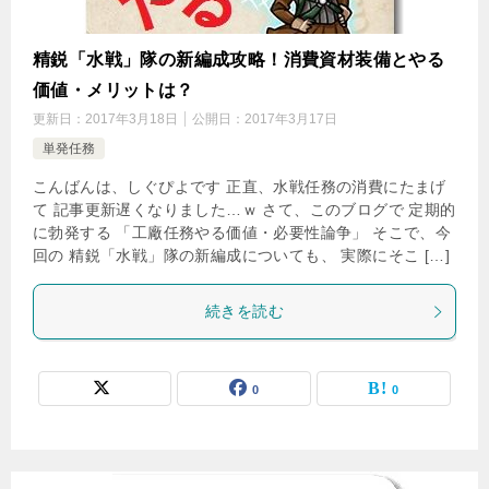
精鋭「水戦」隊の新編成攻略！消費資材装備とやる
価値・メリットは？
更新日：
2017年3月18日
公開日：
2017年3月17日
単発任務
こんばんは、しぐぴよです 正直、水戦任務の消費にたまげ
て 記事更新遅くなりました…ｗ さて、このブログで 定期的
に勃発する 「工廠任務やる価値・必要性論争」 そこで、今
回の 精鋭「水戦」隊の新編成についても、 実際にそこ […]
続きを読む
0
0