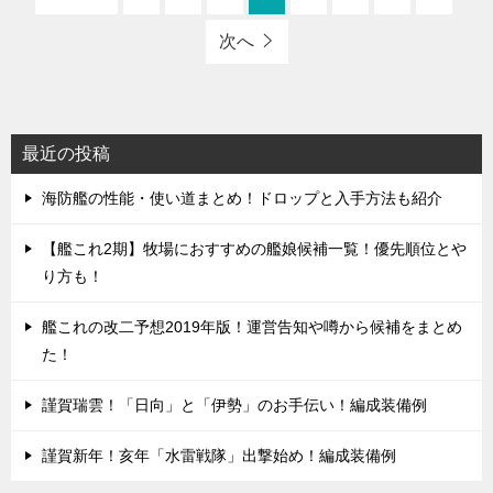
次へ
最近の投稿
海防艦の性能・使い道まとめ！ドロップと入手方法も紹介
【艦これ2期】牧場におすすめの艦娘候補一覧！優先順位とや
り方も！
艦これの改二予想2019年版！運営告知や噂から候補をまとめ
た！
謹賀瑞雲！「日向」と「伊勢」のお手伝い！編成装備例
謹賀新年！亥年「水雷戦隊」出撃始め！編成装備例