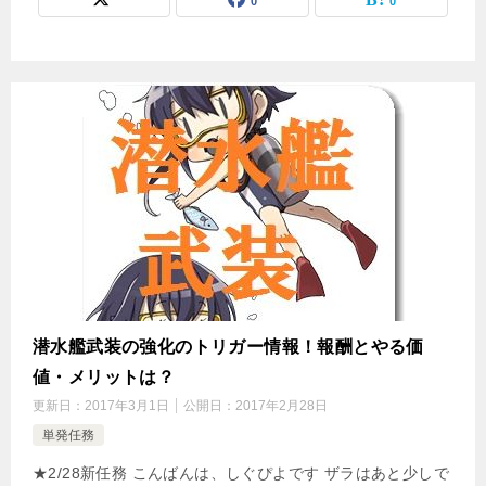
0
0
潜水艦武装の強化のトリガー情報！報酬とやる価
値・メリットは？
更新日：
2017年3月1日
公開日：
2017年2月28日
単発任務
★2/28新任務 こんばんは、しぐぴよです ザラはあと少しで