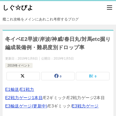
しぐ☆ぴよ
艦これ攻略をメインにあれこれ考察するブログ
冬イベE2早波/岸波/神威/春日丸/対馬etc掘り
編成装備例・難易度別ドロップ率
更新日：
2019年1月6日
公開日：
2019年1月5日
2019冬イベント
0
0
E1輸送
/
E1戦力
E2戦力ゲージ1本目
/E2ギミック/E2戦力ゲージ2本目
E3輸送ゲージ(更新中)
/E3ギミック/
E3戦力ゲージ