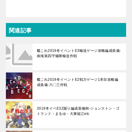
関連記事
艦これ2019冬イベントE3輸送ゲージ攻略編成装備-
南海第四守備隊輸送作戦
艦これ2019冬イベントE2戦力ゲージ1本目攻略編
成装備-六〇三作戦
2019冬イベE3Z掘り編成装備例-ジョンストン・ゴ
トランド・まるゆ・大東福江etc