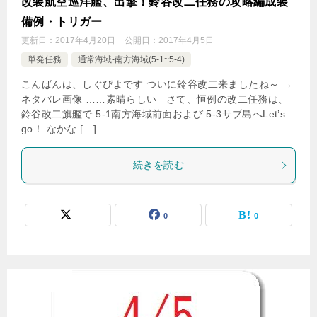
改装航空巡洋艦、出撃！鈴谷改二任務の攻略編成装
備例・トリガー
更新日：
2017年4月20日
公開日：
2017年4月5日
単発任務
通常海域-南方海域(5-1~5-4)
こんばんは、しぐぴよです ついに鈴谷改二来ましたね～ →
ネタバレ画像 ……素晴らしい さて、恒例の改二任務は、
鈴谷改二旗艦で 5-1南方海域前面および 5-3サブ島へLet’s
go！ なかな […]
続きを読む
0
0