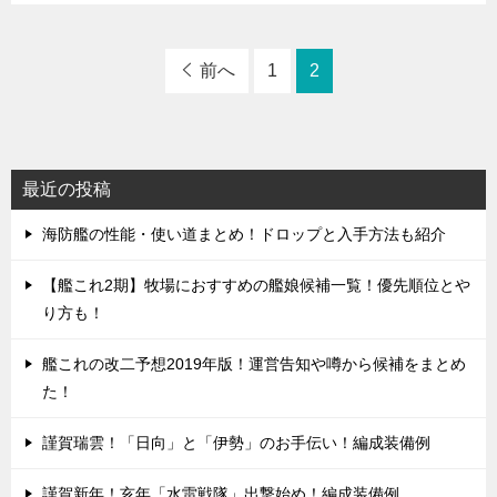
前へ
1
2
最近の投稿
海防艦の性能・使い道まとめ！ドロップと入手方法も紹介
【艦これ2期】牧場におすすめの艦娘候補一覧！優先順位とや
り方も！
艦これの改二予想2019年版！運営告知や噂から候補をまとめ
た！
謹賀瑞雲！「日向」と「伊勢」のお手伝い！編成装備例
謹賀新年！亥年「水雷戦隊」出撃始め！編成装備例