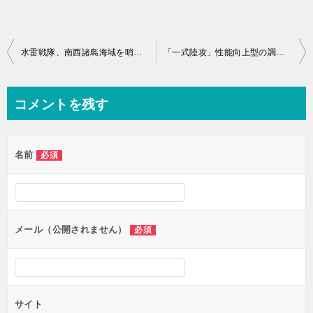
投
水雷戦隊、南西諸島海域を哨戒せよ！トリガー・攻略【8/31新任務】
「一式陸攻」性能向上型の調達が出ない！トリガー・必要素材
稿
ナ
コメントを残す
ビ
ゲ
名前
必須
ー
シ
ョ
ン
メール（公開されません）
必須
サイト