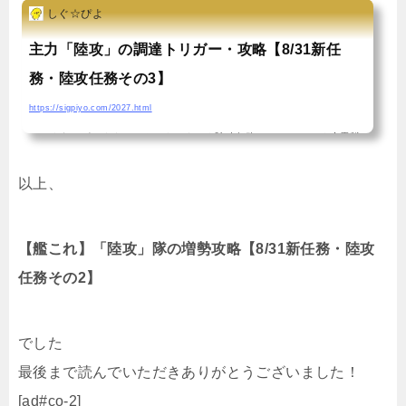
しぐ☆ぴよ
主力「陸攻」の調達トリガー・攻略【8/31新任
務・陸攻任務その3】
https://sigpiyo.com/2027.html
おはようございます、しぐぴよですー★陸攻任務その1・その2★水雷戦
隊任務…まずこのブログを日頃からチェックして頼りにしてくれている
以上、
人達へお詫びを。昨日これを終わらせて記事にする前に寝落ちして、挙
句5時前に一旦目を覚ましてちゃっかり任務を終わらせてしまったこと。
【艦これ】「陸攻」隊の増勢攻略【8/31新任務・陸攻
この任務も、8月→9月でリセットになるため、9月1日午前5時までに終
任務その2】
わらせないと陸攻を1個分損してしまうという仕様。一応、遅ればせなが
ら任務内容をまとめていきたいと思います…主力「陸攻」の調達はクォ
ータリー（季節任務）！トリガーは？この任務、他の陸攻...
でした
最後まで読んでいただきありがとうございました！
[ad#co-2]