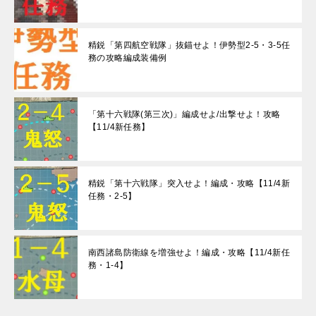
精鋭「第四航空戦隊」抜錨せよ！伊勢型2-5・3-5任
務の攻略編成装備例
「第十六戦隊(第三次)」編成せよ/出撃せよ！攻略
【11/4新任務】
精鋭「第十六戦隊」突入せよ！編成・攻略【11/4新
任務・2-5】
南西諸島防衛線を増強せよ！編成・攻略【11/4新任
務・1-4】