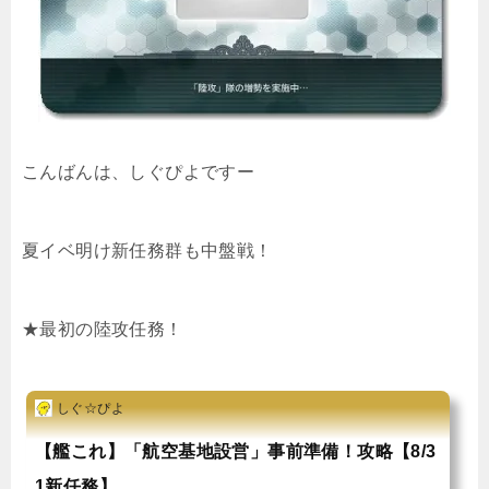
こんばんは、しぐぴよですー
夏イベ明け新任務群も中盤戦！
★最初の陸攻任務！
しぐ☆ぴよ
【艦これ】「航空基地設営」事前準備！攻略【8/3
1新任務】