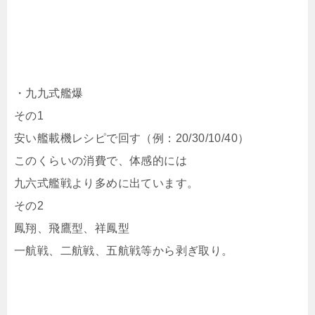
・九九式艦爆
その1
安い艦載機レシピで回す（例：20/30/10/40）
このくらいの消費で、体感的には
九六式艦戦より多めに出ています。
その2
鳳翔、飛鷹型、祥鳳型
一航戦、二航戦、五航戦等から剥ぎ取り。