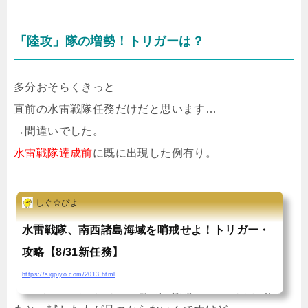
「陸攻」隊の増勢！トリガーは？
多分おそらくきっと
直前の水雷戦隊任務だけだと思います…
→間違いでした。
水雷戦隊達成前
に既に出現した例有り。
しぐ☆ぴよ
水雷戦隊、南西諸島海域を哨戒せよ！トリガー・
攻略【8/31新任務】
https://sigpiyo.com/2013.html
こんばんは、しぐぴよですーでは引き続き新任務やっていきますよ★陸