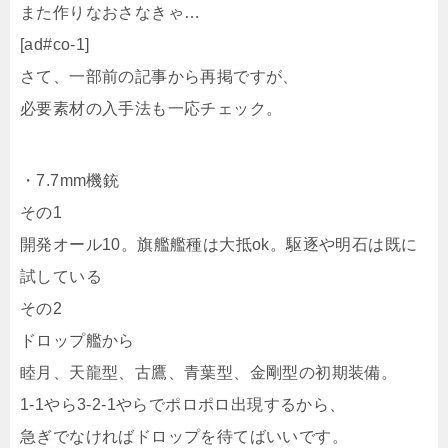
また作りなおさなきゃ…
[ad#co-1]
さて、一部前の記事から再掲ですが、
必要素材の入手法も一応チェック。
・7.7mm機銃
その1
開発オール10。旗艦艦種は大抵ok。駆逐や明石は既に
試している
その2
ドロップ艦から
睦月、天龍型、古鷹、青葉型、金剛型の初期装備。
1-1やら3-2-1やらでポロポロ出現するから、
急ぎでなければドロップを待てばいいです。