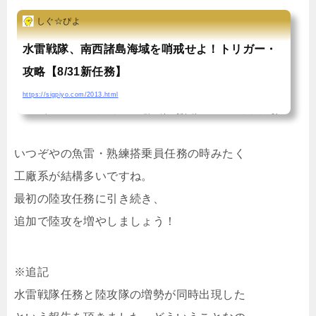
この任務も、8月→9月でリセットになるため、9月1日午前5時までに終
しぐ☆ぴよ
わらせないと陸攻を1個分損してしまうという仕様。一応、遅ればせなが
ら任務内容をまとめていきたいと思います…主力「陸攻」の調達はクォ
水雷戦隊、南西諸島海域を哨戒せよ！トリガー・
ータリー（季節任務）！トリガーは？この任務、他の陸攻...
攻略【8/31新任務】
https://sigpiyo.com/2013.html
こんばんは、しぐぴよですーでは引き続き新任務やっていきますよ★陸
攻任務その1★陸攻任務その2 次は、運営ツイッターでも見かけた「水雷
いつぞやの魚雷・熟練搭乗員任務の時みたく
戦隊、南西諸島海域を哨戒せよ！」。とりあえず、手頃なデイリーから
工廠系が結構多いですね。
順番に探って、そのまま攻略に移りたいと思います。水雷戦隊、南西諸
最初の陸攻任務に引き続き、
島海域を哨戒せよ！トリガーは？とりあえず、手早く終わる任務から順
追加で陸攻を増やしましょう！
に片付けます。・工廠系改修までやったけど効果なし・演習とりあえ
ず、まだ手付かずだった3回演習をばすると…出、出た～～ｗｗｗｗとい
※追記
うことで、トリガーは3回演習でした！基本、普段は達成...
水雷戦隊任務と陸攻隊の増勢が同時出現した