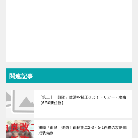
関連記事
「第三十一戦隊」敵潜を制圧せよ！トリガー・攻略
【6/30新任務】
旗艦「由良」抜錨！由良改二2-3・5-1任務の攻略編
成装備例