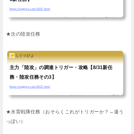
https://sigpiyo.com/2007.html
こんばんはー改めてイベントお疲れ様でした！僕はといえば、最終的に
完全にモチベ切れて遠征すら回さず、思い出したようにE1をノロノロと
★次の陸攻任務
回す生活をしてましたｗ 前回イベント終了後は新任務が無かったため、
今回も無いのかなー？と予想してましたが、合計6つもの新任務が登場！
しぐ☆ぴよ
ｗあ号い号・東急7回すら終わってないんで、この辺がトリガーだったら
ヤバイなーと思いつつ艦これを開いてみると＿人人人人人＿ ＞ 1個だ
主力「陸攻」の調達トリガー・攻略【8/31新任
け ＜ ￣Y^Y^Y^Y￣基地航空隊用の新任務だけが燦然と輝く。これは実
務・陸攻任務その3】
に困ったぞ…折角なので、今回は自分でトリガ...
https://sigpiyo.com/2027.html
おはようございます、しぐぴよですー★陸攻任務その1・その2★水雷戦
隊任務…まずこのブログを日頃からチェックして頼りにしてくれている
★水雷戦隊任務（おそらくこれがトリガーか？→違う
人達へお詫びを。昨日これを終わらせて記事にする前に寝落ちして、挙
っぽい）
句5時前に一旦目を覚ましてちゃっかり任務を終わらせてしまったこと。