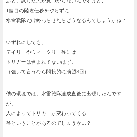
あと、試した人が見つからないんですけど、
攻任務その1★陸攻任務その2 次は、運営ツイッターでも見かけた「水雷
1個目の陸攻任務をやらずに
戦隊、南西諸島海域を哨戒せよ！」。とりあえず、手頃なデイリーから
水雷戦隊だけ終わらせたらどうなるんでしょうかね？
順番に探って、そのまま攻略に移りたいと思います。水雷戦隊、南西諸
島海域を哨戒せよ！トリガーは？とりあえず、手早く終わる任務から順
いずれにしても、
に片付けます。・工廠系改修までやったけど効果なし・演習とりあえ
デイリーやウィークリー等には
ず、まだ手付かずだった3回演習をばすると…出、出た～～ｗｗｗｗとい
トリガーは含まれてないはず。
うことで、トリガーは3回演習でした！基本、普段は達成...
（強いて言うなら間接的に演習3回）
僕の環境では、水雷戦隊達成直後に出現したんです
が、
人によってトリガーが変わってくる
等ということがあるのでしょうか…？