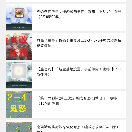
春の準備任務：桃の節句準備！攻略・トリガー情報
【2/28新任務】
旗艦「由良」抜錨！由良改二2-3・5-1任務の攻略編
成装備例
【艦これ】「航空基地設営」事前準備！攻略【8/31
新任務】
「第十六戦隊(第三次)」編成せよ/出撃せよ！攻略
【11/4新任務】
南西諸島防衛戦を強化せよ！編成と攻略【4/1新任