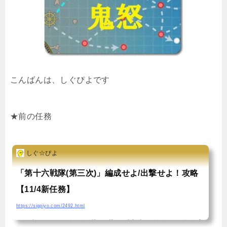
こんばんは、しぐぴよです
★前の任務
しぐ☆ぴよ
「第十六戦隊(第三次)」編成せよ/出撃せよ！攻略
【11/4新任務】
https://sigpiyo.com/2492.html
こんばんは、しぐぴよですー待ちに待った鬼怒改二ですよ！とりあえず