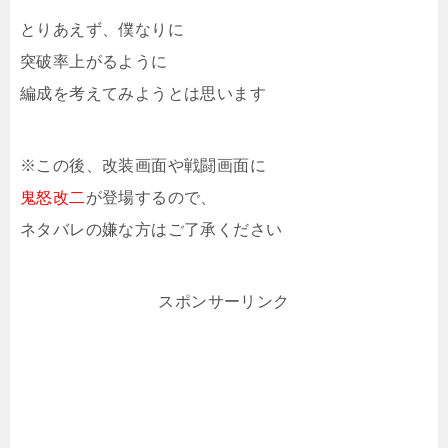
艦3隻の計5隻ということから、軽巡1駆逐4で2-2...
とりあえず、僕なりに
突破率上がるように
編成を考えてみようとは思います
※この後、改装画面や戦闘画面に
鬼怒改二
が登場するので、
ネタバレの嫌な方はご了承ください
スポンサーリンク