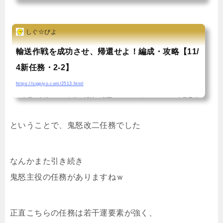
こんばんはーしぐぴよです今日も新任務張り切って頑張っていきましょ
う。今回は計6つということで、多少ボリューミーな気がします。最後に
しぐ☆ぴよ
は鬼怒改二任務までしっかりこなしていきたいと思います追記先にやっ
ちゃいましたとりあえず、やっていきます南西諸島防衛線を増強せよ！
輸送作戦を成功させ、帰還せよ！編成・攻略【11/
トリガーは？今回、あえてマンスリーやウィークリーを達成直前で止め
4新任務・2-2】
てみるというトリガー検証の足しになる行為をしてみましたが、幸か不
https://sigpiyo.com/2513.html
幸か最初から出現していましたｗデイリーの前半か、結構前のほうの単
★今日の任務★この任務は浦波が必要です こんばんはーついに今日最後
発任務か…多分そこまできついものではないはず。分...
の任務！鬼怒改二のお披露目会は、特大発が貰える任務が終点と思いき
ということで、鬼怒改二任務でした
や、まさかのもう少しだけ続くんじゃよ状態。 バシー島で輸送作戦を成
功させよ、という2-5攻略とはまた別ベクトルな雰囲気の任務。とはい
なんかまた引き続き
え、やることは変わんないです！早速終わらせましょうー輸送作戦を成
鬼怒主役の任務がありますねｗ
功させ、帰還せよ！編成は？トリガーについては、言うに及ばず直前の2
-5任務編成については、・「鬼怒改二」旗艦・随伴に「浦波改」他駆逐
艦3隻の計5隻ということから、軽巡1駆逐4で2-2...
正直こちらの任務は若干運要素が強く、