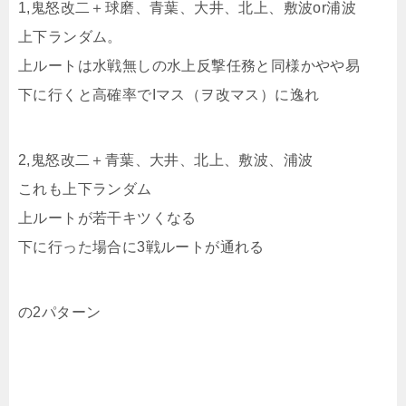
1,鬼怒改二＋球磨、青葉、大井、北上、敷波or浦波
上下ランダム。
上ルートは水戦無しの水上反撃任務と同様かやや易
下に行くと高確率でIマス（ヲ改マス）に逸れ
2,鬼怒改二＋青葉、大井、北上、敷波、浦波
これも上下ランダム
上ルートが若干キツくなる
下に行った場合に3戦ルートが通れる
の2パターン