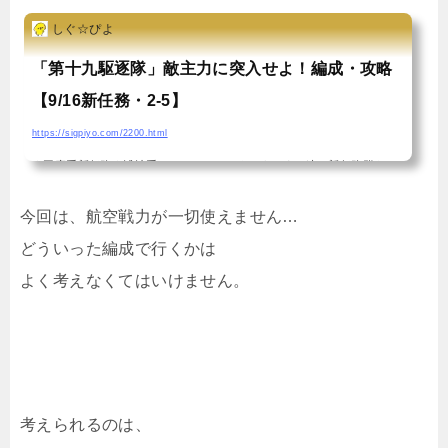
しぐ☆ぴよ
「第十九駆逐隊」敵主力に突入せよ！編成・攻略
【9/16新任務・2-5】
https://sigpiyo.com/2200.html
★工廠系新任務★浦波系こんにちは、しぐぴよです一連の新任務群もい
よいよラスト！浦波掘りが長かったから、だいぶかかったような気がす
今回は、航空戦力が一切使えません…
る…最後は、指定4人を連れて2-5へ！上から行くか下から行くかが、若
どういった編成で行くかは
干悩ましいですがとりあえずやってみます！「第十九駆逐隊」敵主力に
よく考えなくてはいけません。
突入せよは2-5任務！編成は？今回は、2-5でA勝利以上をゲットせよと
の通達。なんだ、A勝利なら問題ないな！（錯乱）確か以前も2-5で似た
悩みを抱えて出撃したような…多分この辺りかな？一応、これもやや難
しい任務の一つでしたこの時も話した通り、上ルートか下ル...
考えられるのは、