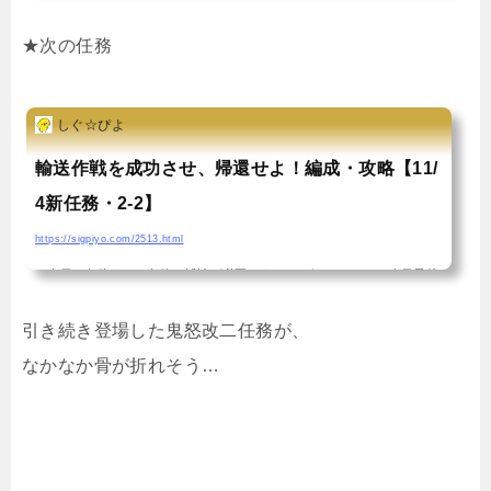
当鎮守府Lv84鬼怒はスタンバイオーケー。敢えてまだ改二にはせず、1
★次の任務
個目・2個目の鬼怒任務をこなしていきたいと思います。 これまで2度登
場した第十六戦隊任務の再来・「第十六戦隊(第三次)」を編成せよ！ ・
しぐ☆ぴよ
「第十六戦隊(第三次)」出撃せよ！の2つを攻略！「第十六戦隊(第三
次)」を編成せよ！を攻略この任務は最初から出現していましたトリガー
輸送作戦を成功させ、帰還せよ！編成・攻略【11/
も大したことは無いはずなので、分かり次第追記します。ここは、鬼
4新任務・2-2】
怒、青葉、大井、北上の4隻が編成にいれば達成。...
https://sigpiyo.com/2513.html
★今日の任務★この任務は浦波が必要です こんばんはーついに今日最後
の任務！鬼怒改二のお披露目会は、特大発が貰える任務が終点と思いき
引き続き登場した鬼怒改二任務が、
や、まさかのもう少しだけ続くんじゃよ状態。 バシー島で輸送作戦を成
なかなか骨が折れそう…
功させよ、という2-5攻略とはまた別ベクトルな雰囲気の任務。とはい
え、やることは変わんないです！早速終わらせましょうー輸送作戦を成
功させ、帰還せよ！編成は？トリガーについては、言うに及ばず直前の2
-5任務編成については、・「鬼怒改二」旗艦・随伴に「浦波改」他駆逐