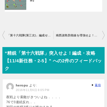
務】
投
「第十六戦隊(第三次)」編成せよ/出撃せよ！攻略【11/4新任務】
南西諸島防衛線を増強せよ！編成・攻略【11/4新任務・1-4】
稿
ナ
“精鋭「第十六戦隊」突入せよ！編成・攻略
ビ
【11/4新任務・2-5】” への2件のフィードバッ
ゲ
ク
ー
シ
heropu
より:
返信
ョ
2016年11月6日 8:05 PM
ン
夜戦より索敵がきついよね．．．．
76で3連続反れ．．