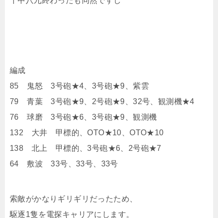
十中八九終わったも同然ですし
編成
85 鬼怒 3号砲★4、3号砲★9、紫雲
79 青葉 3号砲★9、2号砲★9、32号、観測機★4
76 球磨 3号砲★6、3号砲★9、観測機
132 大井 甲標的、OTO★10、OTO★10
138 北上 甲標的、3号砲★6、2号砲★7
64 敷波 33号、33号、33号
索敵がかなりギリギリだったため、
駆逐1隻を電探キャリアにします。