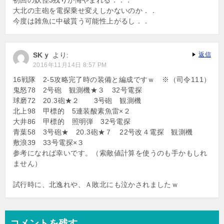
初回の妖怪3残りが悔やまれる．．．
大北の主砲を電探乗せ変えしかないのか．．
今度は雑魚に中破貰う可能性上がるし．．
SKｙ
より:
返信
2016年11月14日 8:57 PM
16戦隊 2-5攻略完了時の装備と編成ですｗ ※（司令111）
鬼怒78 2号砲 観測機★３ 32号電探
球磨72 20.3砲★２ 3号砲 観測機
北上98 甲標的 5連装酸素魚雷×２
大井86 甲標的 照明弾 32号電探
青葉58 3号砲★ 20.3砲★７ 22号改４電探 観測機
敷浪39 33号電探×３
参考になれば幸いです。（索敵値計算を使うのも手かもしれ
ません）
試行時に、北逸れや、Ａ敗北にも泣かされましたｗ
コメントを残す