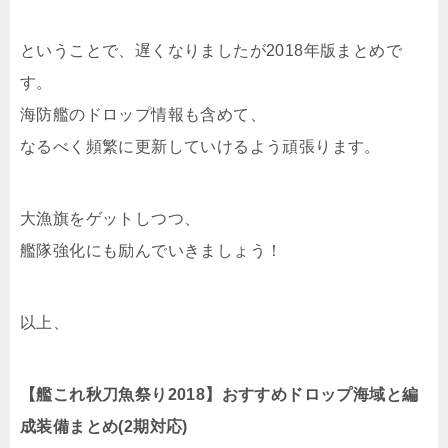
-5割りますと言って有言実行したは良かったのですが、見ての通り苦戦
ということで、遅くなりましたが2018年版まとめで
していますよねｗこの時は、重巡枠に利根を...
す。
海防艦のドロップ情報も含めて、
なるべく頻繁に更新していけるよう頑張ります。
大漁旗をゲットしつつ、
艦隊強化にも励んでいきましょう！
以上、
【艦これ秋刀魚祭り2018】おすすめドロップ海域と編
成装備まとめ(2期対応)