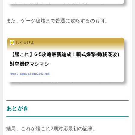
★秋刀魚祭り関連記事★他のマップ（随時追加予定） こんばんは、しぐ
ぴよですー今回、6-5で秋刀魚を集めるための編成を考えていきたいと思
また、ゲージ破壊まで普通に攻略するのも可。
います！ 僕自身は秋刀魚集め終わったのですが、まだまだ掘りたりない
ですよねｗ5尾集めたらネジ1個もらえるし、資源とにらめっこしつつも
しぐ☆ぴよ
う少しやりたいです。当初6-5はゲージ破壊後行く価値なしと判断してい
たのですが、編成次第ではそうでも無かったり？6-5で秋刀魚集めるなら
【艦これ】6-5攻略最新編成！噴式爆撃機(橘花改)
下ルート！固定用編成は？まず、6-5に繰り返し秋刀魚集めで出撃するな
対空機銃マシマシ
ら、おすすめするのは下ルートです！上ル...
https://sigpiyo.com/3262.html
こんばんは、しぐぴよです今日は、2ヶ月ぶりに5-5と6-5をやりました！
5-5記事も後で書きますよー 特に、6-5は装備が以前より充実したのでな
かなか悪くない結果が出せたっぽい。前記事に加筆するか迷いました
あとがき
が、改めて別の記事として防空(秋月砲・機銃etc)や噴式強襲爆撃機に特
化した編成装備をご紹介することにしました！6-5最新編成。理想編成に
結局、これが艦これ2期対応最初の記事。
一歩近づいたかも！まず、前回の記事について振り返る。まぁ、当日に6