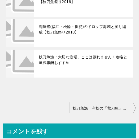
【秋刀魚祭り2018】
海防艦(福江・松輪・択捉)のドロップ海域と掘り編
成【秋刀魚祭り2018】
秋刀魚漁：大切な漁場、ここは譲れません！攻略と
選択報酬おすすめ
投
秋刀魚漁：今秋の「秋刀魚」も上々ね！攻略と報酬【秋刀魚祭り2018】
稿
ナ
コメントを残す
ビ