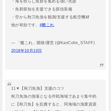
・海を照らし魚群を集める強い光源
・魚群探知を支援できる探信装備
・空から秋刀魚漁を観測/支援する航空機材
他が有効です。
#艦これ
— 「艦これ」開発/運営 (@KanColle_STAFF)
2018年10月10日
11▼【秋刀魚漁】支援のコツ
秋刀魚漁の漁場となる作戦海域であまり集中的
に【秋刀魚】を乱獲すると、同海域の漁業資源