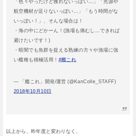
「色々やったけど獲れないっぽい…」「光源や
航空機材が足りないっぽい…」「もう時間がな
いっぽい！」、そんな場合は！
・海の中にどかーん！(漁場も痛むし…できれば
避けたいです！)
・暗闇でも魚群を捉える熟練の方々や漁場に強
い艦種も積極活用！
#艦これ
— 「艦これ」開発/運営 (@KanColle_STAFF)
2018年10月10日
以上から、昨年度と変わりなく、